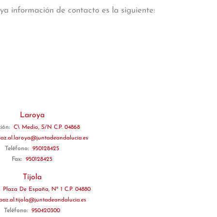
ya información de contacto es la siguiente:
Laroya
ción:
C\ Medio, S/N C.P. 04868
paz.al.laroya@juntadeandalucia.es
Teléfono:
950128425
Fax:
950128425
Tíjola
:
Plaza De España, Nº 1 C.P. 04880
jpaz.al.tijola@juntadeandalucia.es
Teléfono:
950420300