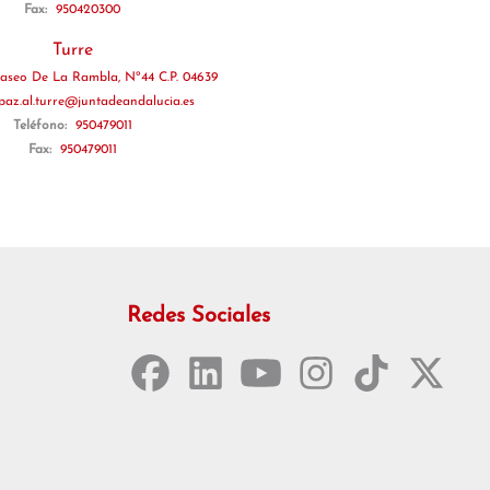
Fax:
950420300
Turre
aseo De La Rambla, Nº44 C.P. 04639
jpaz.al.turre@juntadeandalucia.es
Teléfono:
950479011
Fax:
950479011
Redes Sociales