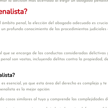
mar la decisión más acertada al elegir un abogado penalist
nalista?
 ámbito penal, la elección del abogado adecuado es crucia
ne un profundo conocimiento de los procedimientos judiciale
l que se encarga de las conductas consideradas delictivas y
nal son vastas, incluyendo delitos contra la propiedad, deli
lista?
es esencial, ya que esta área del derecho es compleja y te 
nalista es la mejor opción:
o casos similares al tuyo y comprende las complejidades d