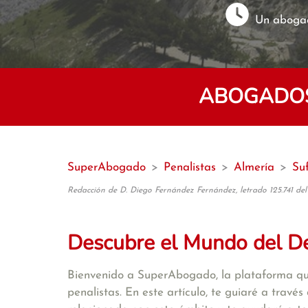
Un abogad
ABOGADOS
SuperAbogado
>
Penalistas
>
Almería
>
Suf
Redacción de D. Diego Fernández Fernández, letrado 125.741 del
Descubre el Mundo del De
Bienvenido a SuperAbogado, la plataforma qu
penalistas. En este artículo, te guiaré a travé