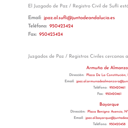
El Juzgado de Paz / Registro Civil de Suflí es
Email:
jpaz.al.sufli@juntadeandalucia.es
Teléfono:
950423424
Fax:
950423424
Juzgados de Paz / Registros Civiles cercanos 
Armuña de Almanzo
Dirección:
Plaza De La Constitución, 
Email:
jpaz.al.armunadealmanzora@junt
Teléfono:
950420461
Fax:
950420461
Bayarque
Dirección:
Plaza Benigno Asensio, Nº
Email:
jpaz.al.bayarque@juntadea
Teléfono:
950420458