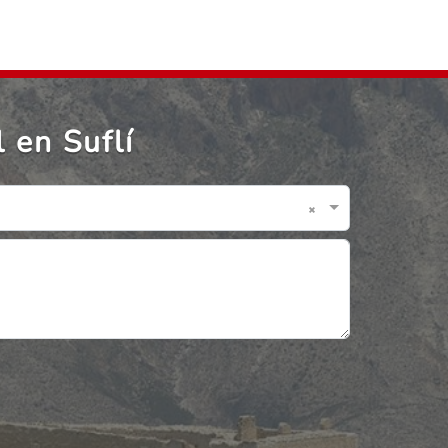
 en Suflí
×