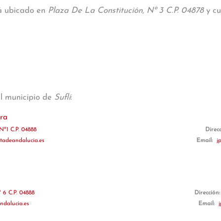
tá ubicado en
Plaza De La Constitución, Nº 3 C.P. 04878
y cu
al municipio de
Suflí
:
ra
Nº1 C.P. 04888
Direc
adeandalucia.es
Email:
j
 6 C.P. 04888
Dirección
ndalucia.es
Email: