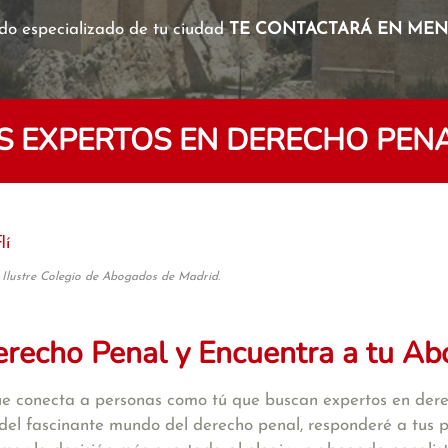
o especializado de tu ciudad
TE CONTACTARÁ EN MENO
 EXPERTOS EN DERECHO PENAL
lí
 Ilustre Colegio de Abogados de Madrid.
recho Penal y Encuentra a tu Ab
e conecta a personas como tú que buscan expertos en dere
s del fascinante mundo del derecho penal, responderé a tus p