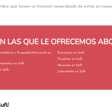
re que tienen un historial comprobado de éxitos en casos
EN LAS QUE LE OFRECEMOS A
mobiliario y Propiedad Horizontal en
Extranjería en Suflí
Fiscalistas en Suflí
Derecho Urbanístico en Suflí
Herencias en Suflí
vorcios en Suflí
Laboralistas en Suflí
uflí