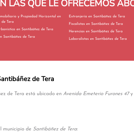
EN LAS QUE LE OFRECEMOS A
mobiliario y Propiedad Horizontal en
Extranjería en Santibáñez de Tera
 de Tera
Fiscalistas en Santibáñez de Tera
Derecho Urbanístico en Santibáñez de Tera
Herencias en Santibáñez de Tera
ivorcios en Santibáñez de Tera
Laboralistas en Santibáñez de Tera
 Santibáñez de Tera
áñez de Tera está ubicado en
Avenida Emeterio Furones 47
y 
al municipio de
Santibáñez de Tera
: