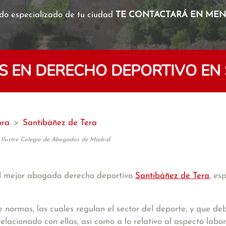
o especializado de tu ciudad
TE CONTACTARÁ EN MENO
 EN DERECHO DEPORTIVO EN 
ra
>
Santibáñez de Tera
 Ilustre Colegio de Abogados de Madrid.
l mejor abogado derecho deportivo
Santibáñez de Tera
, es
 normas, las cuales regulan el sector del deporte, y que 
elacionado con ellas, así como a lo relativo al aspecto labora