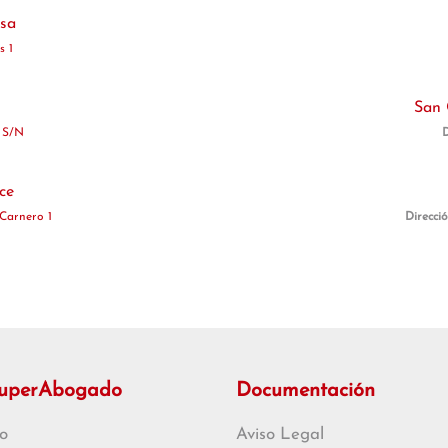
osa
s 1
San 
 S/N
D
ce
 Carnero 1
Direcci
SuperAbogado
Documentación
o
Aviso Legal