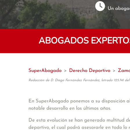
Un abogad
ABOGADOS EXPERTOS
SuperAbogado
>
Derecho Deportivo
>
Zamo
Redacción de D. Diego Fernández Fernández, letrado 125.741 del
En SuperAbogado ponemos a su disposición a
notable desarrollo en los últimos años.
De esta evolución se han generado multitud de
deportivo, el cual podrá asesorarle en todo lo r