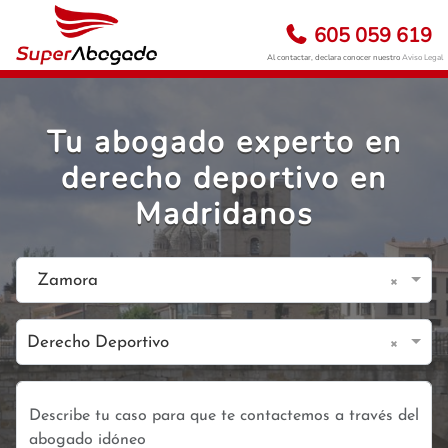
605 059 619
Al contactar, declara conocer nuestro
Aviso Legal
Tu abogado experto en
derecho deportivo en
Madridanos
×
Zamora
×
Derecho Deportivo