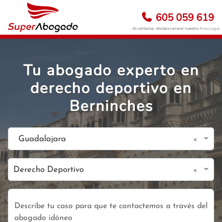
605 059 619
Al contactar, declara conocer nuestro
Aviso Legal
Tu abogado experto en
derecho deportivo en
Berninches
×
Guadalajara
×
Derecho Deportivo