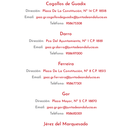
Cogollos de Guadix
Dirección:
Plaza De La Constitución, Nº 14 C.P. 18518
Email:
jpaz.gr.cogollosdeguadix@juntadeandalucia.es
Teléfono:
958675308
Darro
Dirección:
Pza Del Ayuntamiento, Nº 1 C.P. 18181
Email:
jpaz.gr.darro@juntadeandalucia.es
Teléfono:
958697000
Ferreira
Dirección:
Plaza De La Constitución, Nº 8 C.P. 18513
Email:
jpaz.gr.ferreira@juntadeandalucia.es
Teléfono:
958677301
Gor
Dirección:
Plaza Mayor, Nº 2 C.P. 18870
Email:
jpaz.gr.gor@juntadeandalucia.es
Teléfono:
958682001
Jérez del Marquesado