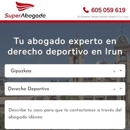
605 059 619
Al contactar, declara conocer nuestro
Aviso Legal
Tu abogado experto en
derecho deportivo en Irun
×
Gipuzkoa
×
Derecho Deportivo