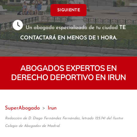
SIGUIENTE
Un abogado especializado de tu ciudad
TE
CONTACTARÁ EN MENOS DE 1 HORA.
ABOGADOS EXPERTOS EN
DERECHO DEPORTIVO EN IRUN
SuperAbogado
>
Irun
Redacción de D. Diego Fernández Fernández, letrado 125.741 del Ilustre
Colegio de Abogados de Madrid.