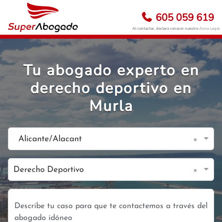
605 059 619
Al contactar, declara conocer nuestro
Aviso Legal
Tu abogado experto en
derecho deportivo en
Murla
×
Alicante/Alacant
×
Derecho Deportivo