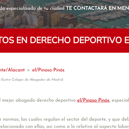
o especializado de tu ciudad
TE CONTACTARÁ EN MENO
OS EN DERECHO DEPORTIVO EN
nte/Alacant
>
el/Pinoso Pinós
 Ilustre Colegio de Abogados de Madrid.
l mejor abogado derecho deportivo
el/Pinoso Pinós
, especi
 normas, las cuales regulan el sector del deporte, y que 
elacionado con ellas, así como a lo relativo al aspecto labora