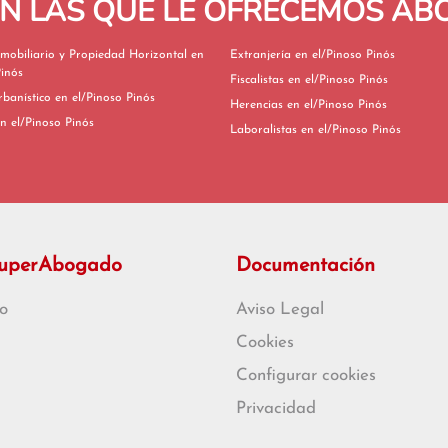
EN LAS QUE LE OFRECEMOS A
mobiliario y Propiedad Horizontal en
Extranjería en el/Pinoso Pinós
Pinós
Fiscalistas en el/Pinoso Pinós
Derecho Urbanístico en el/Pinoso Pinós
Herencias en el/Pinoso Pinós
ivorcios en el/Pinoso Pinós
Laboralistas en el/Pinoso Pinós
SuperAbogado
Documentación
o
Aviso Legal
Cookies
Configurar cookies
Privacidad