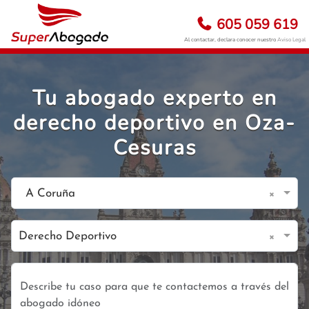
605 059 619
Al contactar, declara conocer nuestro
Aviso Legal
Tu abogado experto en
derecho deportivo en Oza-
Cesuras
×
A Coruña
×
Derecho Deportivo